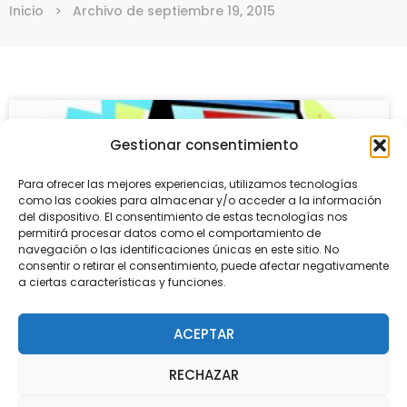
Inicio
>
Archivo de septiembre 19, 2015
Gestionar consentimiento
Para ofrecer las mejores experiencias, utilizamos tecnologías
como las cookies para almacenar y/o acceder a la información
del dispositivo. El consentimiento de estas tecnologías nos
permitirá procesar datos como el comportamiento de
navegación o las identificaciones únicas en este sitio. No
consentir o retirar el consentimiento, puede afectar negativamente
a ciertas características y funciones.
ACEPTAR
AVISO: NUEVO CALENDARIO
RECHAZAR
Ya se puede consultar el calendario escolar pare el
curso 15-16.