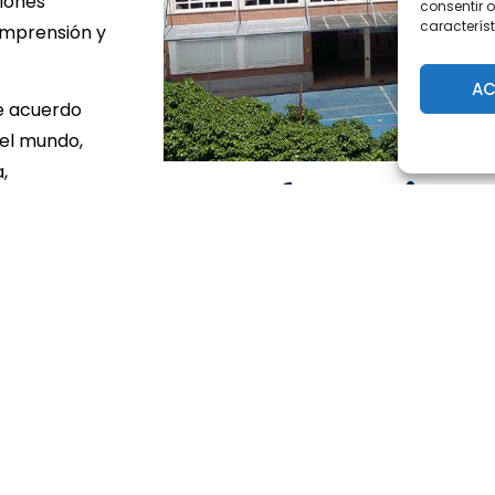
ciones
consentir o
característ
omprensión y
AC
e acuerdo
del mundo,
,
Un enfoque inte
s el único.
Ofrecemos un modelo de vid
ntenidos
mandamiento del AMOR.
no medios
En este periodo de crecimiento, el al
idad de
acompañado y guiado. La familia en pr
elegido por los padres, en segundo, ti
Buscamos educar niños y adolescentes
completos, personas capaces de mejor