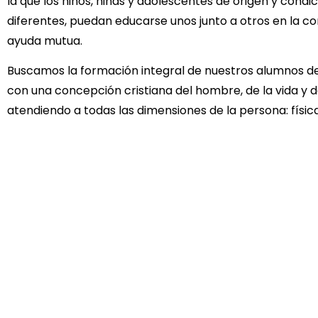
la que los niños, niñas y adolescentes de origen y condi
diferentes, puedan educarse unos junto a otros en la c
ayuda mutua.
Buscamos la formación integral de nuestros alumnos d
con una concepción cristiana del hombre, de la vida y 
atendiendo a todas las dimensiones de la persona: física
emocional, intelectual, social y trascendente.
Aunque el desarrollo intelectual es muy importante, no e
Educamos personas completas. En este proceso los co
educativos no se consideran sólo fines en sí mismos, si
adecuados dirigidos hacia la maduración de la personal
nuestros alumnos.
Educación personalizada