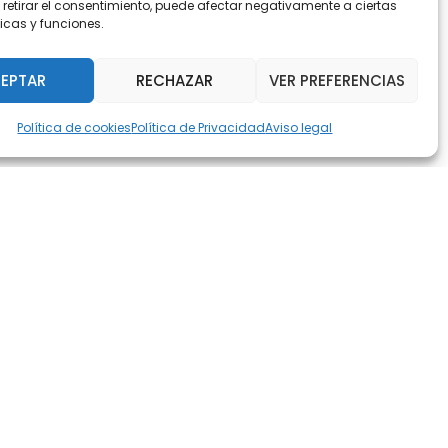
 retirar el consentimiento, puede afectar negativamente a ciertas
icas y funciones.
EPTAR
RECHAZAR
VER PREFERENCIAS
Política de cookies
Política de Privacidad
Aviso legal
gral
a basada en el
umno necesita ser ayudado,
imer término, y el colegio
enen esta misión.
 felices, maduros y
ar la sociedad. Les