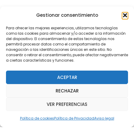
Claustro de profesores
Gestionar consentimiento
El Claustro de Profesores está integrado por los 29
Para ofrecer las mejores experiencias, utilizamos tecnologías
como las cookies para almacenar y/o acceder a la información
profesores que prestan sus servicios en este Centro,
del dispositivo. El consentimiento de estas tecnologías nos
incluyendo la orientadora.
permitirá procesar datos como el comportamiento de
navegación o las identificaciones únicas en este sitio. No
consentir o retirar el consentimiento, puede afectar negativamente
a ciertas características y funciones.
Equipo directivo
ACEPTAR
Directora general: Dña. Mª Amparo Albero González
RECHAZAR
Director P. de Primaria (Jefe de Estudios): D. Rodrigo
VER PREFERENCIAS
Ramírez Martín
Política de cookies
Política de Privacidad
Aviso legal
Coordinador del centro: D. Jesús Aller Ramos
Administradora: Dña. Estefanía Pellín Giménez