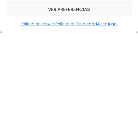
sustitución progresiva del jersey por una sudadera
de color similar. Consulta aquí la noticia.
VER PREFERENCIAS
Política de cookies
Política de Privacidad
Aviso legal
noviembre 18, 2021