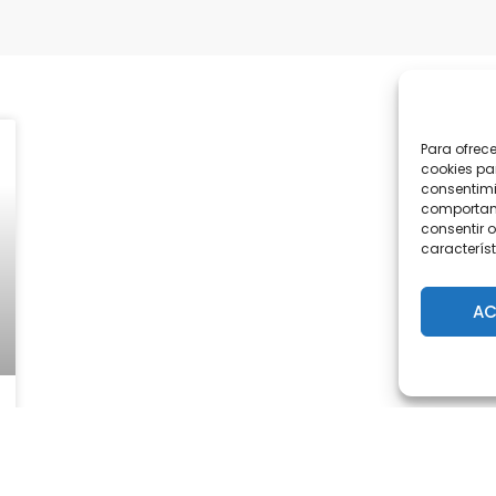
Para ofrec
cookies pa
consentimi
comportami
consentir o
característ
AC