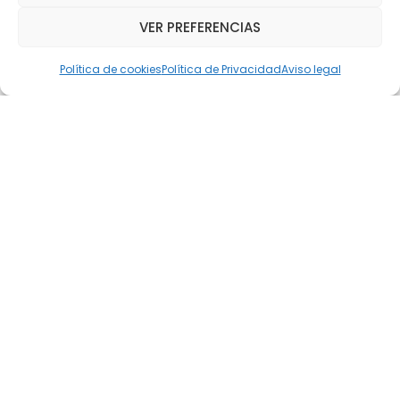
presentados y excluidos de Becas comedor del
curso 2025/2026. Para las familias que han salido
VER PREFERENCIAS
Política de cookies
Política de Privacidad
Aviso legal
agosto 2, 2025