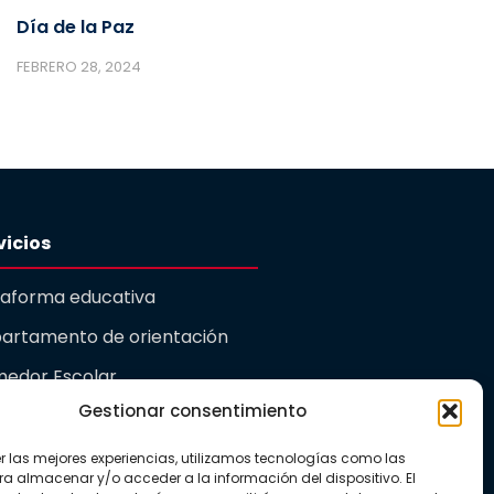
Día de la Paz
FEBRERO 28, 2024
vicios
taforma educativa
artamento de orientación
edor Escolar
Gestionar consentimiento
rdería
er las mejores experiencias, utilizamos tecnologías como las
ualidad
ra almacenar y/o acceder a la información del dispositivo. El