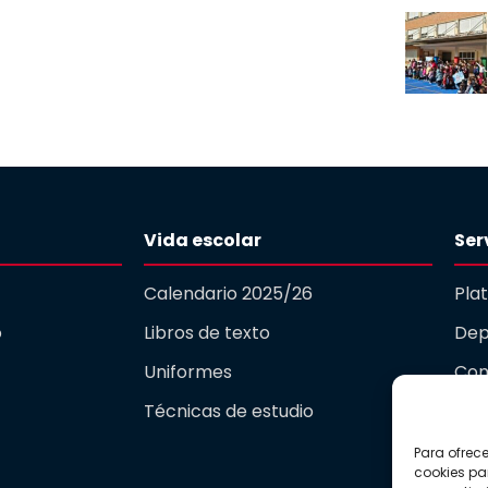
Vida escolar
Ser
Calendario 2025/26
Pla
o
Libros de texto
Dep
Uniformes
Com
Técnicas de estudio
Gua
Para ofrec
Act
cookies pa