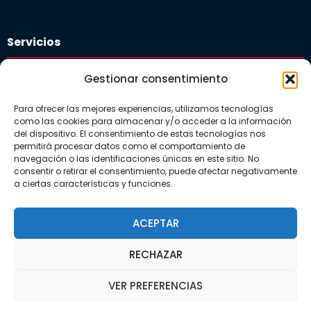
Servicios
Plataforma educativa
Gestionar consentimiento
Departamento de orientación
Para ofrecer las mejores experiencias, utilizamos tecnologías
Comedor Escolar
como las cookies para almacenar y/o acceder a la información
del dispositivo. El consentimiento de estas tecnologías nos
Guardería
permitirá procesar datos como el comportamiento de
navegación o las identificaciones únicas en este sitio. No
consentir o retirar el consentimiento, puede afectar negativamente
a ciertas características y funciones.
Actualidad
Noticias
ACEPTAR
Galerías
RECHAZAR
VER PREFERENCIAS