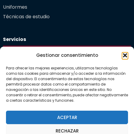
Uniformes
Técnicas de estudio
Servicios
Plataforma educativa
Gestionar consentimiento
Departamento de orientación
Para ofrecer las mejores experiencias, utilizamos tecnologías
Comedor Escolar
como las cookies para almacenar y/o acceder a la información
del dispositivo. El consentimiento de estas tecnologías nos
Guardería
permitirá procesar datos como el comportamiento de
navegación o las identificaciones únicas en este sitio. No
consentir o retirar el consentimiento, puede afectar negativamente
a ciertas características y funciones.
Actualidad
Noticias
ACEPTAR
Galerías
RECHAZAR