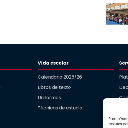
Vida escolar
Ser
Calendario 2025/26
Pla
o
Libros de texto
Dep
Uniformes
Com
Técnicas de estudio
Gua
Para ofrec
Act
cookies pa