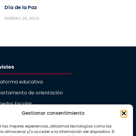
Día de la Paz
FEBRERO 28, 2024
vicios
taforma educativa
artamento de orientación
edor Escolar
Gestionar consentimiento
rdería
er las mejores experiencias, utilizamos tecnologías como las
ualidad
ra almacenar y/o acceder a la información del dispositivo. El