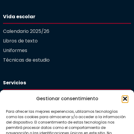
Vida escolar
Calendario 2025/26
Libros de texto
Uniformes
Técnicas de estudio
Servicios
Plataforma educativa
Gestionar consentimiento
Departamento de orientación
Para ofrecer las mejores experiencias, utilizamos tecnologías
Comedor Escolar
como las cookies para almacenar y/o acceder a la información
del dispositivo. El consentimiento de estas tecnologías nos
Guardería
permitirá procesar datos como el comportamiento de
navegación o las identificaciones únicas en este sitio. No