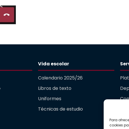
Vida escolar
Ser
Calendario 2025/26
Pla
o
Libros de texto
Dep
Uniformes
Com
Técnicas de estudio
Gua
Para ofrec
Act
cookies pa