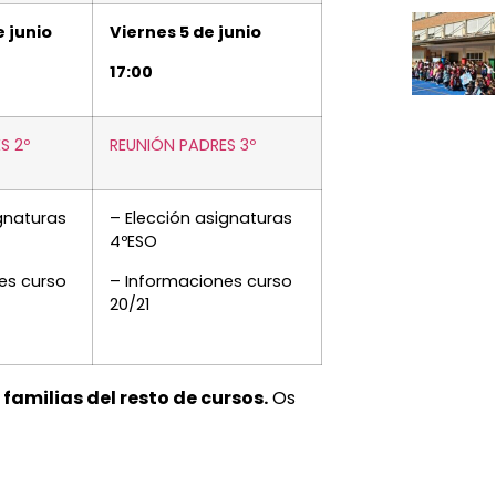
e junio
Viernes 5 de junio
17:00
S 2º
REUNIÓN PADRES 3º
gnaturas
– Elección asignaturas
4ºESO
es curso
– Informaciones curso
20/21
familias del resto de cursos.
Os