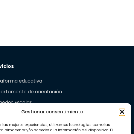
vicios
taforma educativa
artamento de orientación
edor Escolar
Gestionar consentimiento
rdería
er las mejores experiencias, utilizamos tecnologías como las
ualidad
ra almacenar y/o acceder a la información del dispositivo. El