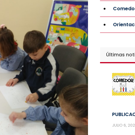
Comedor
Orientac
Últimas not
PUBLICAC
JULIO 6, 20