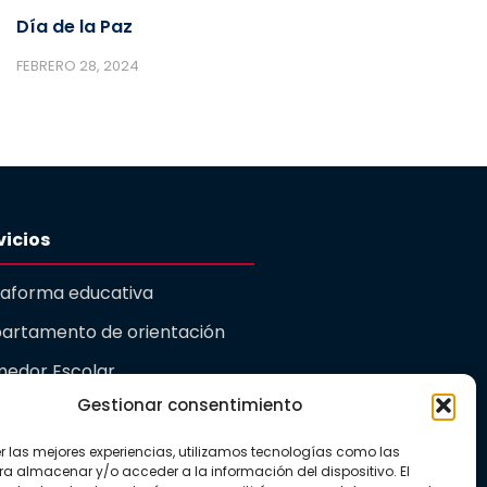
Día de la Paz
FEBRERO 28, 2024
vicios
taforma educativa
artamento de orientación
edor Escolar
Gestionar consentimiento
rdería
er las mejores experiencias, utilizamos tecnologías como las
ualidad
ra almacenar y/o acceder a la información del dispositivo. El