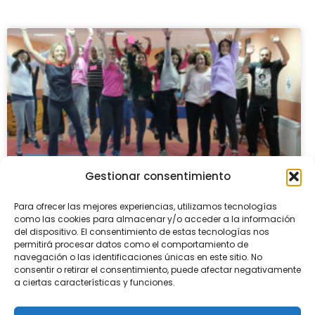
Gestionar consentimiento
Para ofrecer las mejores experiencias, utilizamos tecnologías
Reunión práctica (1º Educación
como las cookies para almacenar y/o acceder a la información
Infantil)
del dispositivo. El consentimiento de estas tecnologías nos
permitirá procesar datos como el comportamiento de
navegación o las identificaciones únicas en este sitio. No
El pasado mes de Diciembre, los padres de los
consentir o retirar el consentimiento, puede afectar negativamente
alumnos de 1ºE.I asistieron a una reunión práctica,
a ciertas características y funciones.
donde fueron partícipes de cómo es una jornada
habitual en el aula de sus hijos.