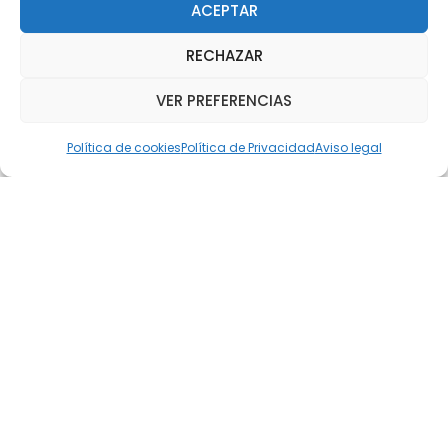
ACEPTAR
enero 13, 2016
RECHAZAR
VER PREFERENCIAS
Política de cookies
Política de Privacidad
Aviso legal
Proyecto Alimentos (1º
Educación Infantil)
En el primer trimestre, los alumnos de 1ºE.I hemos