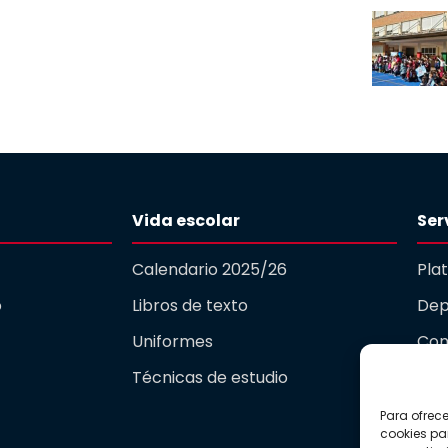
Vida escolar
Ser
Calendario 2025/26
Pla
o
Libros de texto
Dep
Uniformes
Com
Técnicas de estudio
Gua
Para ofrec
Act
cookies pa