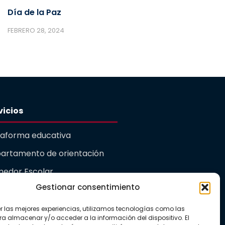
Día de la Paz
FEBRERO 28, 2024
vicios
taforma educativa
artamento de orientación
edor Escolar
Gestionar consentimiento
rdería
er las mejores experiencias, utilizamos tecnologías como las
ualidad
ra almacenar y/o acceder a la información del dispositivo. El