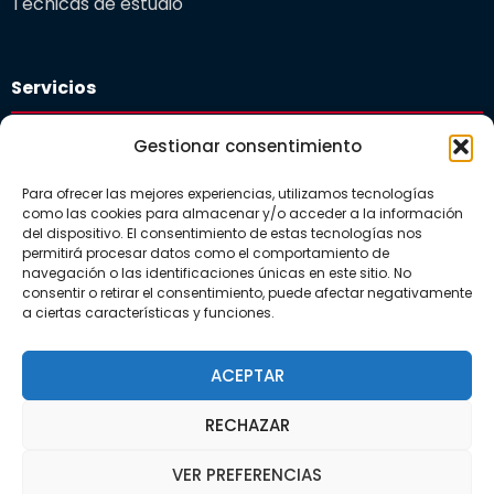
Técnicas de estudio
Servicios
Plataforma educativa
Gestionar consentimiento
Departamento de orientación
Para ofrecer las mejores experiencias, utilizamos tecnologías
Comedor Escolar
como las cookies para almacenar y/o acceder a la información
del dispositivo. El consentimiento de estas tecnologías nos
Guardería
permitirá procesar datos como el comportamiento de
navegación o las identificaciones únicas en este sitio. No
consentir o retirar el consentimiento, puede afectar negativamente
a ciertas características y funciones.
Actualidad
Noticias
ACEPTAR
Galerías
RECHAZAR
VER PREFERENCIAS