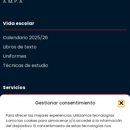
A. M. P. A.
Vida escolar
Calendario 2025/26
Libros de texto
Uniformes
Técnicas de estudio
Servicios
Plataforma educativa
Gestionar consentimiento
Departamento de orientación
Para ofrecer las mejores experiencias, utilizamos tecnologías
Comedor Escolar
como las cookies para almacenar y/o acceder a la información
del dispositivo. El consentimiento de estas tecnologías nos
Guardería