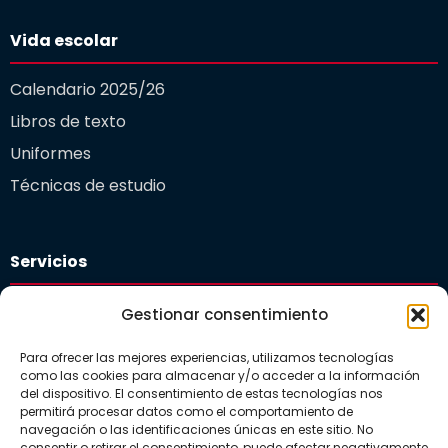
Vida escolar
Calendario 2025/26
Libros de texto
Uniformes
Técnicas de estudio
Servicios
Plataforma educativa
Gestionar consentimiento
Departamento de orientación
Para ofrecer las mejores experiencias, utilizamos tecnologías
Comedor Escolar
como las cookies para almacenar y/o acceder a la información
del dispositivo. El consentimiento de estas tecnologías nos
Guardería
permitirá procesar datos como el comportamiento de
navegación o las identificaciones únicas en este sitio. No
consentir o retirar el consentimiento, puede afectar negativamente