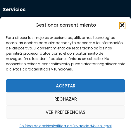
Servicios
Plataforma educativa
Gestionar consentimiento
Departamento de orientación
Para ofrecer las mejores experiencias, utilizamos tecnologías
Comedor Escolar
como las cookies para almacenar y/o acceder a la información
del dispositivo. El consentimiento de estas tecnologías nos
Guardería
permitirá procesar datos como el comportamiento de
navegación o las identificaciones únicas en este sitio. No
consentir o retirar el consentimiento, puede afectar negativamente
a ciertas características y funciones.
Actualidad
Noticias
ACEPTAR
Galerías
RECHAZAR
VER PREFERENCIAS
Política de cookies
Política de Privacidad
Aviso legal