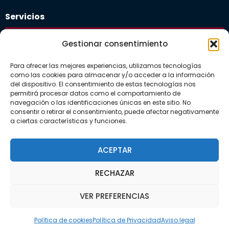
Servicios
Plataforma educativa
Gestionar consentimiento
Departamento de orientación
Para ofrecer las mejores experiencias, utilizamos tecnologías
Comedor Escolar
como las cookies para almacenar y/o acceder a la información
del dispositivo. El consentimiento de estas tecnologías nos
Guardería
permitirá procesar datos como el comportamiento de
navegación o las identificaciones únicas en este sitio. No
consentir o retirar el consentimiento, puede afectar negativamente
a ciertas características y funciones.
Actualidad
Noticias
ACEPTAR
Galerías
RECHAZAR
VER PREFERENCIAS
Política de cookies
Política de Privacidad
Aviso legal